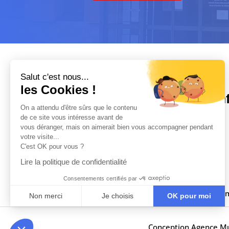
Salut c'est nous...
les Cookies !
In
On a attendu d'être sûrs que le contenu
de ce site vous intéresse avant de

vous déranger, mais on aimerait bien vous accompagner pendant
votre visite...
C'est OK pour vous ?

Lire la politique de confidentialité

Consentements certifiés par

m
Non merci
Je choisis
OK pour moi
Axeptio consent
Plateforme de Gestion du Consentement : Personnalisez vo
Conception Agence
Mu