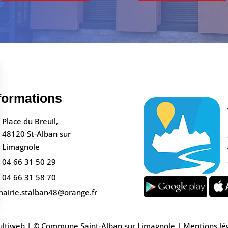
formations
Place du Breuil,
48120 St-Alban sur
Limagnole
04 66 31 50 29
04 66 31 58 70
airie.stalban48@orange.fr
s Options
ltiweb
| © Commune Saint-Alban sur Limagnole |
Mentions lé