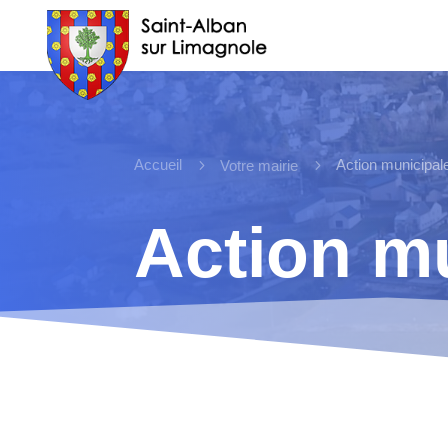
Accueil
5
5
Action municipal
Votre mairie
Action m