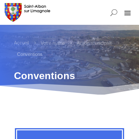
Accueil
5
5
5
Votre mairie
Action municipale
Conventions
Conventions