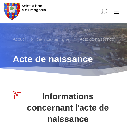
Accueil
5
5
Acte de naissance
Services en ligne
Acte de naissance
l
Informations
concernant l'acte de
naissance