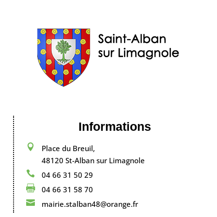
Informations

Place du Breuil,
48120 St-Alban sur Limagnole

04 66 31 50 29

04 66 31 58 70

mairie.stalban48@orange.fr