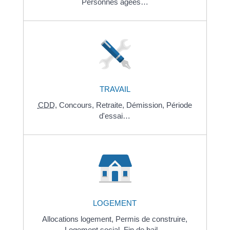
Personnes âgées…
TRAVAIL
CDD
,
Concours,
Retraite,
Démission,
Période
d'essai…
LOGEMENT
Allocations logement,
Permis de construire,
Logement social,
Fin de bail…