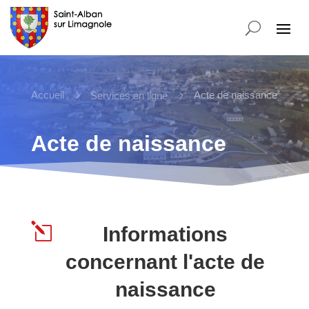
Accueil
5
5
Acte de naissance
Services en ligne
Acte de naissance
l
Informations
concernant l'acte de
naissance