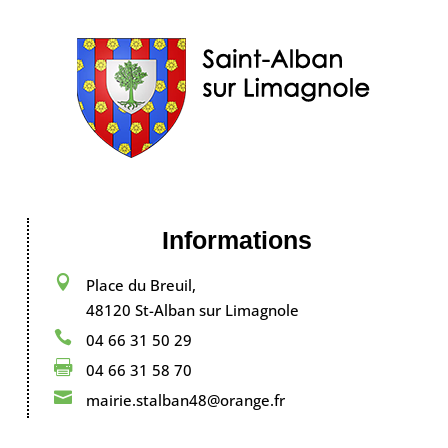
Informations

Place du Breuil,
48120 St-Alban sur Limagnole

04 66 31 50 29

04 66 31 58 70

mairie.stalban48@orange.fr