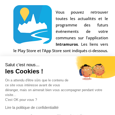
Vous pouvez retrouver
toutes les actualités et le
programme des futurs
événements de votre
communes sur l’application
Intramuros
. Les liens vers
le Play Store et l’App Store sont indiqués ci-dessous.
Salut c'est nous...
les Cookies !
On a attendu d'être sûrs que le contenu de
ce site vous intéresse avant de vous
déranger, mais on aimerait bien vous accompagner pendant votre
visite...
C'est OK pour vous ?
Conception Agence
Multiweb
| © Commune Saint-
Lire la politique de confidentialité
Alban sur Limagnole |
Mentions légales
|