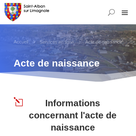
Accueil
5
5
Acte de naissance
Services en ligne
Acte de naissance
l
Informations
concernant l'acte de
naissance