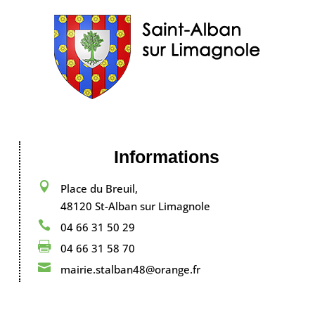
Informations

Place du Breuil,
48120 St-Alban sur Limagnole

04 66 31 50 29

04 66 31 58 70

mairie.stalban48@orange.fr