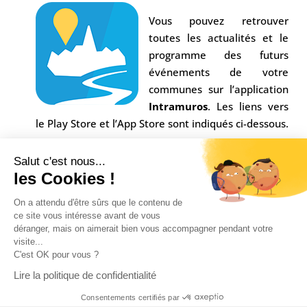
Vous pouvez retrouver
toutes les actualités et le
programme des futurs
événements de votre
communes sur l’application
Intramuros
. Les liens vers
le Play Store et l’App Store sont indiqués ci-dessous.
Salut c'est nous...
les Cookies !
On a attendu d'être sûrs que le contenu de
ce site vous intéresse avant de vous
déranger, mais on aimerait bien vous accompagner pendant votre
visite...
C'est OK pour vous ?
Conception Agence
Multiweb
| © Commune Saint-
Lire la politique de confidentialité
Alban sur Limagnole |
Mentions légales
|
Consentements certifiés par
Confidentialité