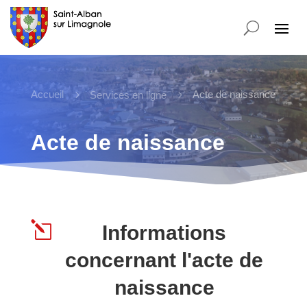
Accueil
5
5
Acte de naissance
Services en ligne
Acte de naissance
l
Informations
concernant l'acte de
naissance