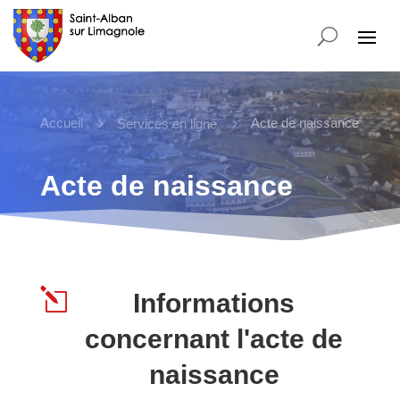
Accueil
5
5
Acte de naissance
Services en ligne
Acte de naissance
l
Informations
concernant l'acte de
naissance