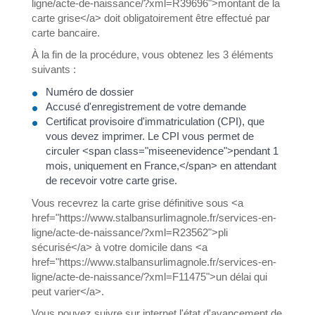
ligne/acte-de-naissance/?xml=R39696">montant de la
carte grise</a> doit obligatoirement être effectué par
carte bancaire.
À la fin de la procédure, vous obtenez les 3 éléments
suivants :
Numéro de dossier
Accusé d'enregistrement de votre demande
Certificat provisoire d'immatriculation (CPI), que
vous devez imprimer. Le CPI vous permet de
circuler <span class="miseenevidence">pendant 1
mois, uniquement en France,</span> en attendant
de recevoir votre carte grise.
Vous recevrez la carte grise définitive sous <a
href="https://www.stalbansurlimagnole.fr/services-en-
ligne/acte-de-naissance/?xml=R23562">pli
sécurisé</a> à votre domicile dans <a
href="https://www.stalbansurlimagnole.fr/services-en-
ligne/acte-de-naissance/?xml=F11475">un délai qui
peut varier</a>.
Vous pouvez suivre sur internet l'état d'avancement de