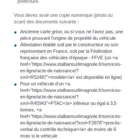
préfecture.
Vous devez avoir une copie numérique (photo ou
scan) des documents suivants :
Ancienne carte grise, ou si vous ne l'avez pas, une
pièce prouvant l'origine de propriété du véhicule
Attestation établie soit par le constructeur ou son
représentant en France, soit par la Fédération
française des véhicules d'époque - FFVE (un <a
href="https://www.stalbansurlimagnole.fr/services-
en-ligne/acte-de-naissance/?
xml=R52487">modèle</a> est disponible en ligne)
Pour un véhicule d'un <a
href="https://www.stalbansurlimagnole.fr/services-
en-ligne/acte-de-naissance/?
xml=R45943">PTAC</a> inférieur ou égal à 3,5
tonnes, <a
href="https://www.stalbansurlimagnole.fr/services-
en-ligne/acte-de-naissance/?xml=F2878">procès-
verbal du contrôle technique</a> de moins de 6
mois si le véhicule