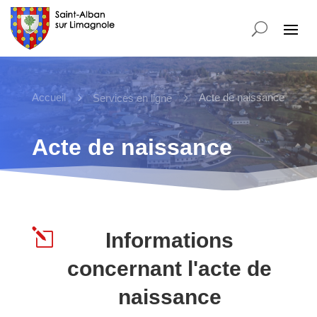
Accueil
5
5
Acte de naissance
Services en ligne
Acte de naissance
l
Informations
concernant l'acte de
naissance