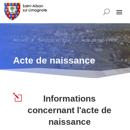
Accueil
5
5
Acte de naissance
Services en ligne
Acte de naissance
l
Informations
concernant l'acte de
naissance