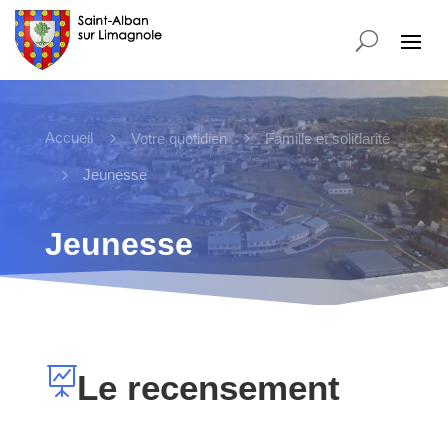
Accueil
5
5
Votre quotidien
Famille et solidarité
5
Jeunesse
Jeunesse

Le recensement