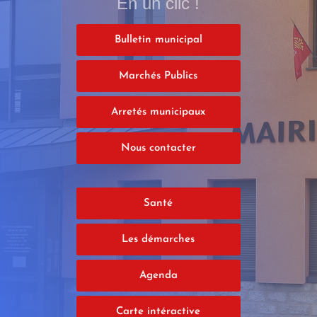
En un clic !
Bulletin municipal
Marchés Publics
Arretés municipaux
Nous contacter
Santé
Les démarches
Agenda
Carte intéractive