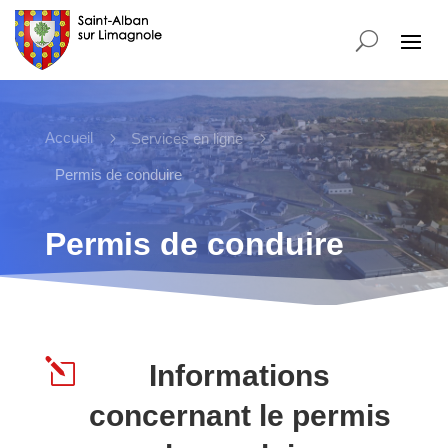
Accueil
5
5
Services en ligne
Permis de conduire
Permis de conduire
l
Informations
concernant le permis