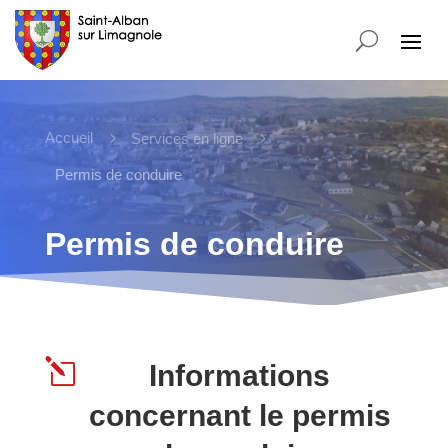
Accueil
5
5
Services en ligne
Permis de conduire
Permis de conduire
l
Informations
concernant le permis