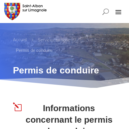
Accueil
5
5
Services en ligne
Permis de conduire
Permis de conduire
l
Informations
concernant le permis