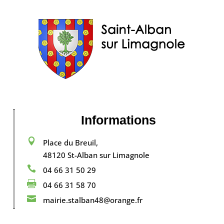
Informations

Place du Breuil,
48120 St-Alban sur Limagnole

04 66 31 50 29

04 66 31 58 70

mairie.stalban48@orange.fr