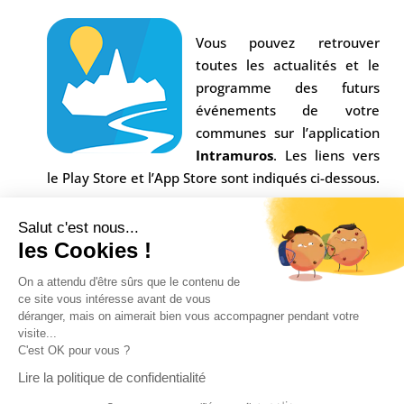
Vous pouvez retrouver
toutes les actualités et le
programme des futurs
événements de votre
communes sur l’application
Intramuros
. Les liens vers
le Play Store et l’App Store sont indiqués ci-dessous.
Salut c'est nous...
les Cookies !
On a attendu d'être sûrs que le contenu de
ce site vous intéresse avant de vous
déranger, mais on aimerait bien vous accompagner pendant votre
visite...
C'est OK pour vous ?
Conception Agence
Multiweb
| © Commune Saint-
Lire la politique de confidentialité
Alban sur Limagnole |
Mentions légales
|