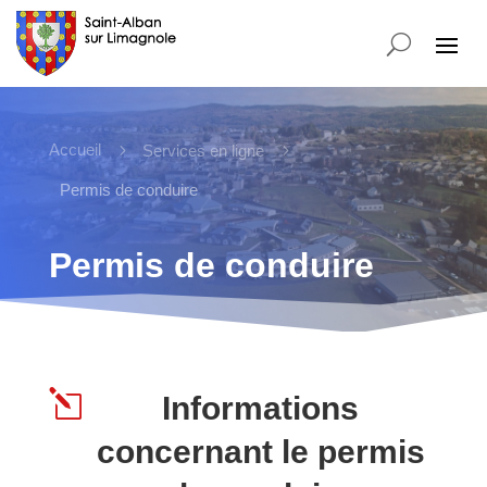
Accueil
5
5
Services en ligne
Permis de conduire
Permis de conduire
l
Informations
concernant le permis