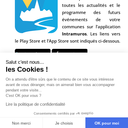
toutes les actualités et le
programme des futurs
événements de votre
communes sur l’application
Intramuros
. Les liens vers
le Play Store et l’App Store sont indiqués ci-dessous.
Salut c'est nous...
les Cookies !
On a attendu d'être sûrs que le contenu de ce site vous intéresse
avant de vous déranger, mais on aimerait bien vous accompagner
pendant votre visite...
C'est OK pour vous ?
Conception Agence
Multiweb
| © Commune Saint-
Lire la politique de confidentialité
Alban sur Limagnole |
Mentions légales
|
Consentements certifiés par
Confidentialité
Non merci
Je choisis
OK pour moi