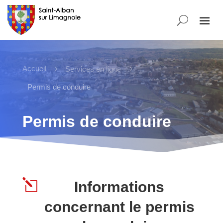
Accueil
5
5
Services en ligne
Permis de conduire
Permis de conduire
l
Informations
concernant le permis