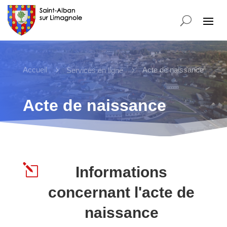
Accueil
5
5
Acte de naissance
Services en ligne
Acte de naissance
l
Informations
concernant l'acte de
naissance