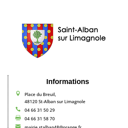
Informations

Place du Breuil,
48120 St-Alban sur Limagnole

04 66 31 50 29

04 66 31 58 70

mairie.stalban48@orange.fr