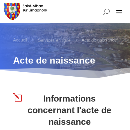
Accueil
5
5
Acte de naissance
Services en ligne
Acte de naissance
l
Informations
concernant l'acte de
naissance