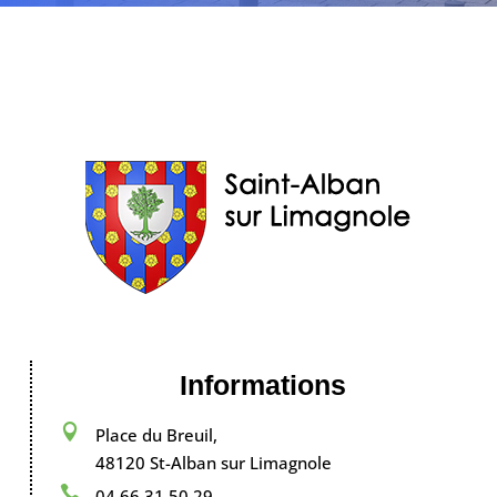
Informations

Place du Breuil,
48120 St-Alban sur Limagnole

04 66 31 50 29