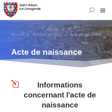
Accueil
5
5
Acte de naissance
Services en ligne
Acte de naissance
l
Informations
concernant l'acte de
naissance