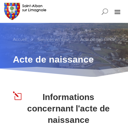
Accueil
5
5
Acte de naissance
Services en ligne
Acte de naissance
l
Informations
concernant l'acte de
naissance