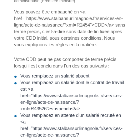
administrative (Première ministre)
Vous pouvez être embauché en <a
href="https://www.stalbansurlimagnole.fr/services-en-
ligne/acte-de-naissance/?xml=R2454">CDD</a> sans
terme précis, c'est-à-dire sans date de fin fixée après
votre CDD initial, sous certaines conditions. Nous
vous expliquons les règles en la matière.
Votre CDD peut ne pas comporter de terme précis
lorsqu'il est conclu dans l'un des cas suivants :
Vous remplacez un salarié absent
Vous remplacez un salarié dont le contrat de travail
est <a
href="https://www.stalbansurlimagnole.fr/services-
en-ligne/acte-de-naissance/?
xml=R43526">suspendu</a>
Vous remplacez en attente d'un salarié recruté en
<a
href="https://www.stalbansurlimagnole.fr/services-
en-ligne/acte-de-naissance/?