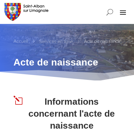
Accueil
5
5
Acte de naissance
Services en ligne
Acte de naissance
l
Informations
concernant l'acte de
naissance