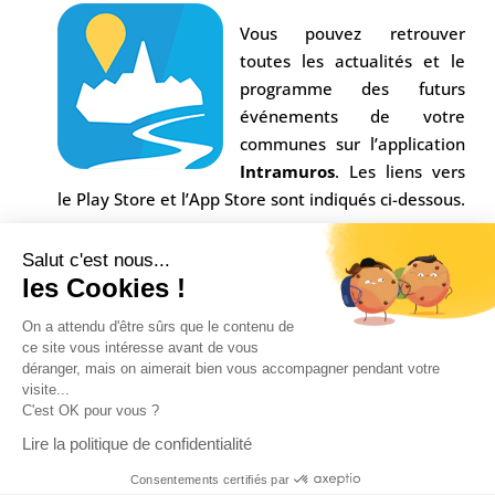
Vous pouvez retrouver
toutes les actualités et le
programme des futurs
événements de votre
communes sur l’application
Intramuros
. Les liens vers
le Play Store et l’App Store sont indiqués ci-dessous.
Salut c'est nous...
les Cookies !
On a attendu d'être sûrs que le contenu de
ce site vous intéresse avant de vous
déranger, mais on aimerait bien vous accompagner pendant votre
visite...
C'est OK pour vous ?
Conception Agence
Multiweb
| © Commune Saint-
Lire la politique de confidentialité
Alban sur Limagnole |
Mentions légales
|
Consentements certifiés par
Confidentialité