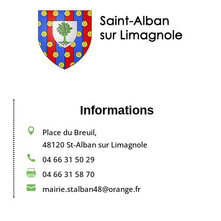
Informations

Place du Breuil,
48120 St-Alban sur Limagnole

04 66 31 50 29

04 66 31 58 70

mairie.stalban48@orange.fr