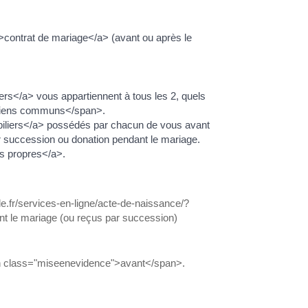
>contrat de mariage</a> (avant ou après le
rs</a> vous appartiennent à tous les 2, quels
">biens communs</span>.
biliers</a> possédés par chacun de vous avant
ar succession ou donation pendant le mariage.
ns propres</a>.
.fr/services-en-ligne/acte-de-naissance/?
t le mariage (ou reçus par succession)
pan class="miseenevidence">avant</span>.