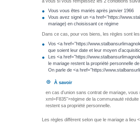
à vous si vous remplissez les 2 conditions suiva
Vous vous êtes mariés après janvier 1966
Vous avez signé un <a href="https://www.sta
mariage) en choisissant ce régime
Dans ce cas, pour vos biens, les règles sont les
Vos <a href="https://www.stalbansurlimagnol
que soient leur date et leur moyen d'acqui
Les <a href="https://www.stalbansurlimagno
le mariage restent la propriété personnelle 
On parle de <a href="https://www.stalbansur
À savoir
en cas d'union sans contrat de mariage, vous 
xml=F835">régime de la communauté réduite au
restent sa propriété personnelle.
Les règles diffèrent selon que le mariage a l