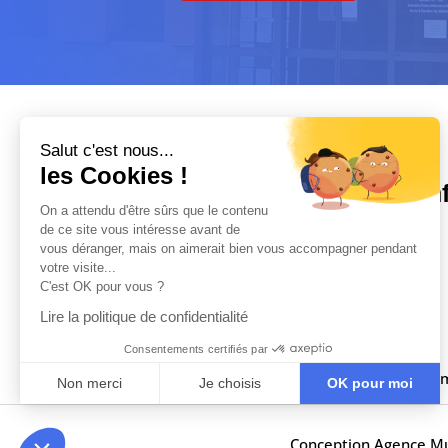
Salut c'est nous...
les Cookies !
In
On a attendu d'être sûrs que le contenu
de ce site vous intéresse avant de

vous déranger, mais on aimerait bien vous accompagner pendant
votre visite...
C'est OK pour vous ?

Lire la politique de confidentialité

Consentements certifiés par

m
Non merci
Je choisis
OK pour moi
Axeptio consent
Plateforme de Gestion du Consentement : Personnalisez vo
Conception Agence
Mu