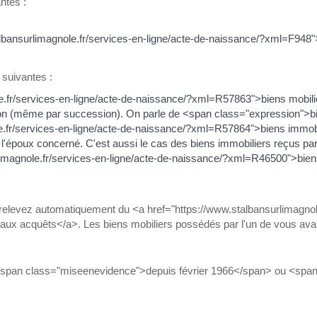
ntes :
lbansurlimagnole.fr/services-en-ligne/acte-de-naissance/?xml=F948"
 suivantes :
e.fr/services-en-ligne/acte-de-naissance/?xml=R57863">biens mobilie
sition (même par succession). On parle de <span class="expression
le.fr/services-en-ligne/acte-de-naissance/?xml=R57864">biens immo
de l'époux concerné. C'est aussi le cas des biens immobiliers reçus p
limagnole.fr/services-en-ligne/acte-de-naissance/?xml=R46500">bie
relevez automatiquement du <a href="https://www.stalbansurlimagnole
x acquêts</a>. Les biens mobiliers possédés par l'un de vous avan
ieu <span class="miseenevidence">depuis février 1966</span> ou <s