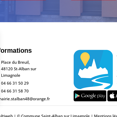
formations
Place du Breuil,
48120 St-Alban sur
Limagnole
04 66 31 50 29
04 66 31 58 70
airie.stalban48@orange.fr
s Options
ltiweb
| © Commune Saint-Alban sur Limagnole |
Mentions lé