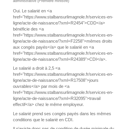
administrative (Première ministre)
Oui. Le salarié en <a
href="https://www.stalbansurlimagnole.fr/services-en-
ligne/acte-de-naissance/?xml=R2454">CDD</a>
bénéficie des <a
href="https://www.stalbansurlimagnole.fr/services-en-
ligne/acte-de-naissance/?xml=F2258">mêmes droits
aux congés payés</a> que le salarié en <a
href="https://www.stalbansurlimagnole.fr/services-en-
ligne/acte-de-naissance/?xml=R24389">CDI</a>.
Le salarié a droit à 2,5 <a
href="https://www.stalbansurlimagnole.fr/services-en-
ligne/acte-de-naissance/?xml=R17508">jours
ouvrables</a> par mois de <a
href="https://www.stalbansurlimagnole.fr/services-en-
ligne/acte-de-naissance/?xml=R32095">travail
effectif</a> chez le même employeur.
Le salarié prend ses congés payés dans les mêmes
conditions que le salarié en CDI.
Il n'existe donc pas de condition de durée minimale du