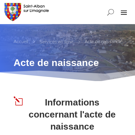
Accueil
5
5
Acte de naissance
Services en ligne
Acte de naissance
l
Informations
concernant l'acte de
naissance