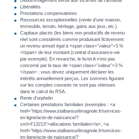
Dédommagement versé aux victimes de l'amiante
Libéralités
Prestations compensatoires
Ressources exceptionnelles (vente d'une maison,
immeuble, terrain, héritage, gains aux jeux, etc.)
Capitaux placés (les biens non productifs de revenu
réel sont considérés comme produisant fictivement
un revenu annuel égal à <span class="valeur">3 %
</span> de leur montant (contrat d'assurance-vie
par exemple). En revanche, le livret A n'est pas
concerné par le taux de <span class="valeur">3 %
</span> : vous devez uniquement déclarer les
intérêts annuellement perçus. Les sommes figurant
sur les comptes courants ne sont pas retenues
dans le calcul du RSA.
Rente d'orphelin
Certaines prestations familiales (exemples : <a
href="https://www.stalbansurlimagnole.fr/services-
en-ligne/acte-de-naissance/?
xml=F13213">allocations familiales</a>, <a
href="https://www.stalbansurlimagnole.fr/services-
en-ligne/acte-de-naissance/?