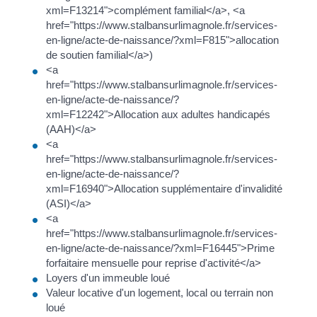
xml=F13214">complément familial</a>, <a
href="https://www.stalbansurlimagnole.fr/services-
en-ligne/acte-de-naissance/?xml=F815">allocation
de soutien familial</a>)
<a
href="https://www.stalbansurlimagnole.fr/services-
en-ligne/acte-de-naissance/?
xml=F12242">Allocation aux adultes handicapés
(AAH)</a>
<a
href="https://www.stalbansurlimagnole.fr/services-
en-ligne/acte-de-naissance/?
xml=F16940">Allocation supplémentaire d'invalidité
(ASI)</a>
<a
href="https://www.stalbansurlimagnole.fr/services-
en-ligne/acte-de-naissance/?xml=F16445">Prime
forfaitaire mensuelle pour reprise d'activité</a>
Loyers d'un immeuble loué
Valeur locative d'un logement, local ou terrain non
loué