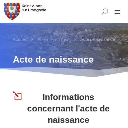
Accueil
5
5
Acte de naissance
Services en ligne
Acte de naissance
l
Informations
concernant l'acte de
naissance