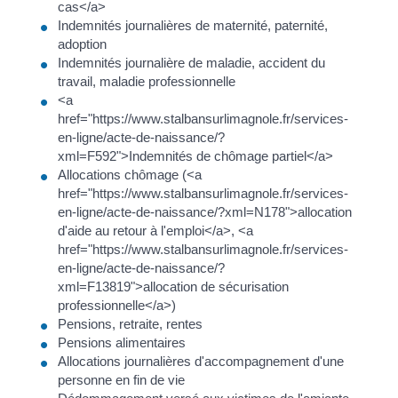
cas</a>
Indemnités journalières de maternité, paternité,
adoption
Indemnités journalière de maladie, accident du
travail, maladie professionnelle
<a
href="https://www.stalbansurlimagnole.fr/services-
en-ligne/acte-de-naissance/?
xml=F592">Indemnités de chômage partiel</a>
Allocations chômage (<a
href="https://www.stalbansurlimagnole.fr/services-
en-ligne/acte-de-naissance/?xml=N178">allocation
d'aide au retour à l'emploi</a>, <a
href="https://www.stalbansurlimagnole.fr/services-
en-ligne/acte-de-naissance/?
xml=F13819">allocation de sécurisation
professionnelle</a>)
Pensions, retraite, rentes
Pensions alimentaires
Allocations journalières d'accompagnement d'une
personne en fin de vie