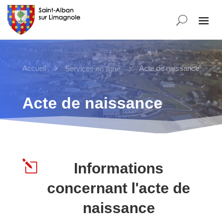
Accueil
5
5
Acte de naissance
Services en ligne
Acte de naissance
l
Informations
concernant l'acte de
naissance