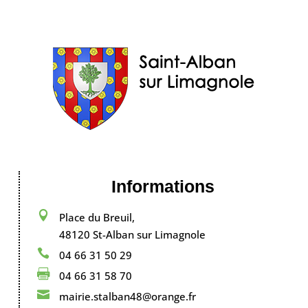
Informations

Place du Breuil,
48120 St-Alban sur Limagnole

04 66 31 50 29

04 66 31 58 70

mairie.stalban48@orange.fr