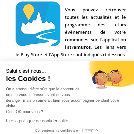
Vous pouvez retrouver
toutes les actualités et le
programme des futurs
événements de votre
communes sur l’application
Intramuros
. Les liens vers
le Play Store et l’App Store sont indiqués ci-dessous.
Salut c'est nous...
les Cookies !
On a attendu d'être sûrs que le contenu de
ce site vous intéresse avant de vous
déranger, mais on aimerait bien vous accompagner pendant votre
visite...
C'est OK pour vous ?
Conception Agence
Multiweb
| © Commune Saint-
Lire la politique de confidentialité
Alban sur Limagnole |
Mentions légales
|
Consentements certifiés par
Confidentialité