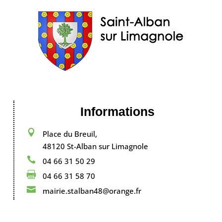
Informations

Place du Breuil,
48120 St-Alban sur Limagnole

04 66 31 50 29

04 66 31 58 70

mairie.stalban48@orange.fr