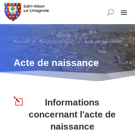
Accueil
5
5
Acte de naissance
Services en ligne
Acte de naissance
l
Informations
concernant l'acte de
naissance