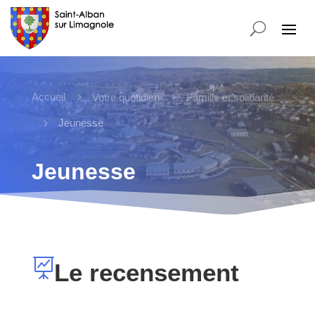
Accueil
5
5
Votre quotidien
Famille et solidarité
5
Jeunesse
Jeunesse

Le recensement