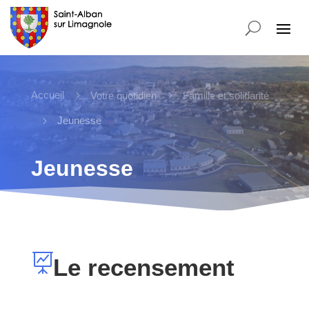
Accueil
5
5
Votre quotidien
Famille et solidarité
5
Jeunesse
Jeunesse

Le recensement