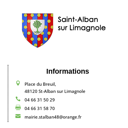
Informations

Place du Breuil,
48120 St-Alban sur Limagnole

04 66 31 50 29

04 66 31 58 70

mairie.stalban48@orange.fr