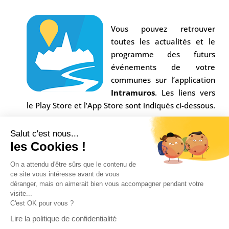
Vous pouvez retrouver
toutes les actualités et le
programme des futurs
événements de votre
communes sur l’application
Intramuros
. Les liens vers
le Play Store et l’App Store sont indiqués ci-dessous.
Salut c'est nous...
les Cookies !
On a attendu d'être sûrs que le contenu de
ce site vous intéresse avant de vous
déranger, mais on aimerait bien vous accompagner pendant votre
visite...
C'est OK pour vous ?
Conception Agence
Multiweb
| © Commune Saint-
Lire la politique de confidentialité
Alban sur Limagnole |
Mentions légales
|