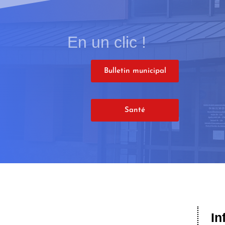
En un clic !
Bulletin municipal
Santé
Salut c'est nous...
les Cookies !
In