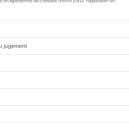
ces-en-ligne/permis-de-conduire/?xml=R10914">opposition</a>.
au jugement