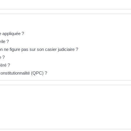
e appliquée ?
ile ?
ne figure pas sur son casier judiciaire ?
e ?
féré ?
constitutionnalité (QPC) ?