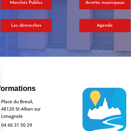
Marchés Publics
Arretés municipaux
Les démarches
Agenda
formations
Place du Breuil,
48120 St-Alban sur
Limagnole
04 66 31 50 29