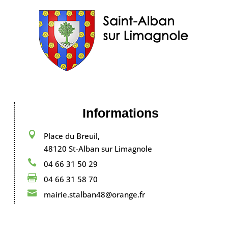
Informations

Place du Breuil,
48120 St-Alban sur Limagnole

04 66 31 50 29

04 66 31 58 70

mairie.stalban48@orange.fr