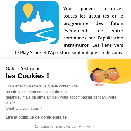
Vous pouvez retrouver
toutes les actualités et le
programme des futurs
événements de votre
communes sur l’application
Intramuros
. Les liens vers
le Play Store et l’App Store sont indiqués ci-dessous.
Salut c'est nous...
les Cookies !
On a attendu d'être sûrs que le contenu de
ce site vous intéresse avant de vous
déranger, mais on aimerait bien vous accompagner pendant votre
visite...
C'est OK pour vous ?
Conception Agence
Multiweb
| © Commune Saint-
Lire la politique de confidentialité
Alban sur Limagnole |
Mentions légales
|
Consentements certifiés par
Confidentialité