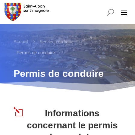
Accueil
5
5
Services en ligne
Permis de conduire
Permis de conduire
l
Informations
concernant le permis