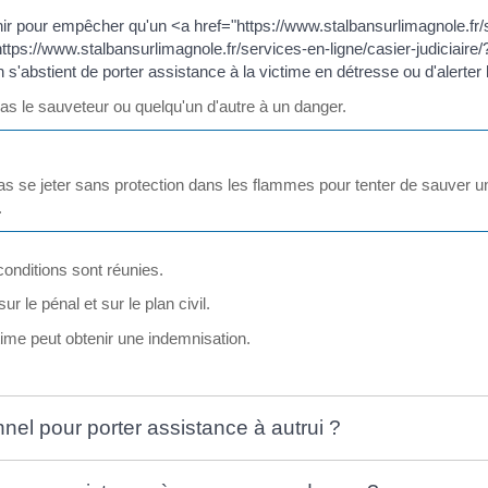
nir pour empêcher qu'un <a href="https://www.stalbansurlimagnole.fr/s
ps://www.stalbansurlimagnole.fr/services-en-ligne/casier-judiciair
oin s'abstient de porter assistance à la victime en détresse ou d'alerte
 pas le sauveteur ou quelqu'un d'autre à un danger.
 pas se jeter sans protection dans les flammes pour tenter de sauver 
.
 conditions sont réunies.
r le pénal et sur le plan civil.
ime peut obtenir une indemnisation.
nnel pour porter assistance à autrui ?