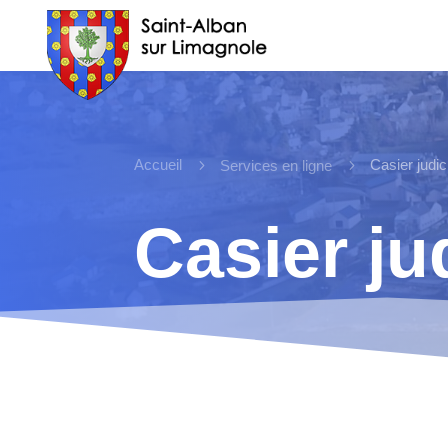
Accueil
5
5
Casier judic
Services en ligne
Casier ju