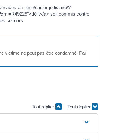
ervices-en-ligne/casier-judiciaire/?
e/?xml=R49229">délit</a> soit commis contre
r les secours
une victime ne peut pas être condamné. Par
Tout replier
Tout déplier