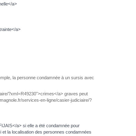
nelle</a>
trainte</a>
exemple, la personne condamnée à un sursis avec
iciaire/?xml=R49230">crimes</a> graves peut
imagnole.fr/services-en-ligne/casier-judiciaire/?
>FIJAIS</a> si elle a été condamnée pour
uivi et la localisation des personnes condamnées