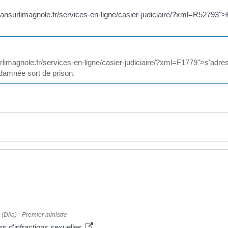
lbansurlimagnole.fr/services-en-ligne/casier-judiciaire/?xml=R52793">
urlimagnole.fr/services-en-ligne/casier-judiciaire/?xml=F1779">s'adr
damnée sort de prison.
 (Dila) - Premier ministre
urs d'infractions sexuelles