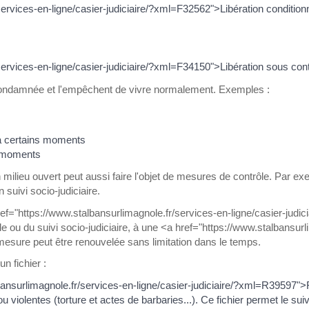
services-en-ligne/casier-judiciaire/?xml=F32562">Libération condition
services-en-ligne/casier-judiciaire/?xml=F34150">Libération sous con
 condamnée et l'empêchent de vivre normalement. Exemples :
 à certains moments
ns moments
milieu ouvert peut aussi faire l'objet de mesures de contrôle. Par 
suivi socio-judiciaire.
f="https://www.stalbansurlimagnole.fr/services-en-ligne/casier-jud
elle ou du suivi socio-judiciaire, à une <a href="https://www.stalbansurl
esure peut être renouvelée sans limitation dans le temps.
n fichier :
albansurlimagnole.fr/services-en-ligne/casier-judiciaire/?xml=R39597"
 ou violentes (torture et actes de barbaries...). Ce fichier permet le s