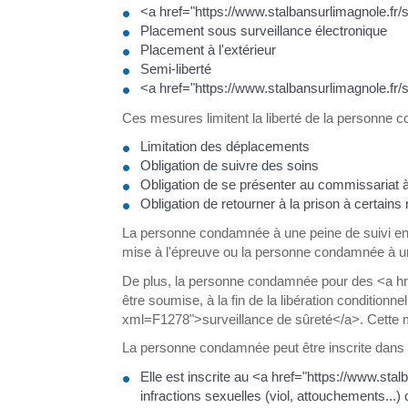
<a href="https://www.stalbansurlimagnole.fr/
Placement sous surveillance électronique
Placement à l'extérieur
Semi-liberté
<a href="https://www.stalbansurlimagnole.fr/
Ces mesures limitent la liberté de la personne
Limitation des déplacements
Obligation de suivre des soins
Obligation de se présenter au commissariat
Obligation de retourner à la prison à certai
La personne condamnée à une peine de suivi en 
mise à l'épreuve ou la personne condamnée à un 
De plus, la personne condamnée pour des <a hre
être soumise, à la fin de la libération conditionn
xml=F1278">surveillance de sûreté</a>. Cette m
La personne condamnée peut être inscrite dans u
Elle est inscrite au <a href="https://www.st
infractions sexuelles (viol, attouchements...)