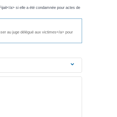
Fijait</a> si elle a été condamnée pour actes de
esser au juge délégué aux victimes</a> pour