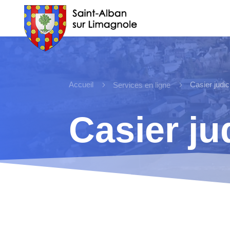
Accueil
5
5
Casier judic
Services en ligne
Casier ju