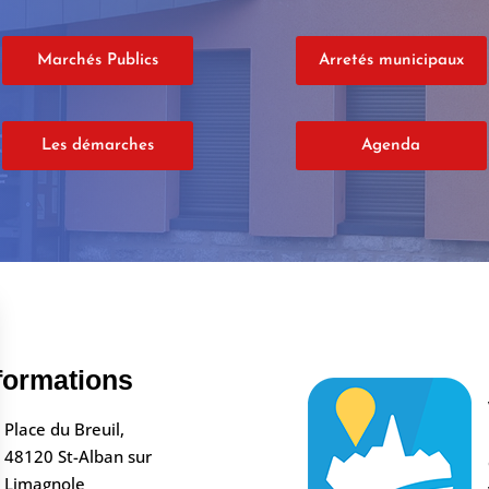
Marchés Publics
Arretés municipaux
Les démarches
Agenda
formations
Place du Breuil,
48120 St-Alban sur
Limagnole