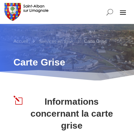
Accueil
5
5
Carte Grise
Services en ligne
Carte Grise
l
Informations
concernant la carte
grise