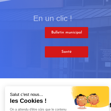
En un clic !
Bulletin municipal
Santé
Salut c'est nous...
les Cookies !
In
On a attendu d'être sûrs que le contenu