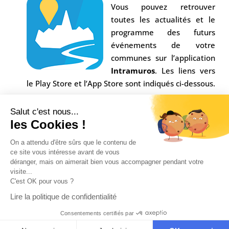
Vous pouvez retrouver
toutes les actualités et le
programme des futurs
événements de votre
communes sur l’application
Intramuros
. Les liens vers
le Play Store et l’App Store sont indiqués ci-dessous.
Salut c'est nous...
les Cookies !
On a attendu d'être sûrs que le contenu de
ce site vous intéresse avant de vous
déranger, mais on aimerait bien vous accompagner pendant votre
visite...
C'est OK pour vous ?
Conception Agence
Multiweb
| © Commune Saint-
Lire la politique de confidentialité
Alban sur Limagnole |
Mentions légales
|
Consentements certifiés par
Confidentialité