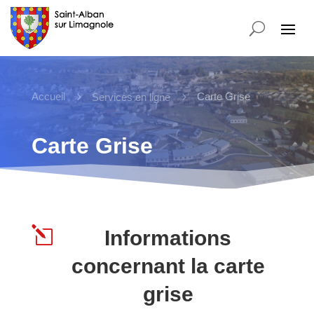
Accueil
5
5
Carte Grise
Services en ligne
Carte Grise
l
Informations
concernant la carte
grise