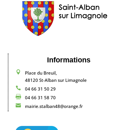
Informations

Place du Breuil,
48120 St-Alban sur Limagnole

04 66 31 50 29

04 66 31 58 70

mairie.stalban48@orange.fr