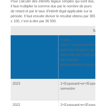
Pour calculer des intérêts légaux simples qui sont dus,
il faut multiplier la somme due par le nombre de jours
de retard et par le taux d'intérêt légal applicable sur la
période. Il faut ensuite diviser le résultat obtenu par 365
x 100, c'est-à-dire par 36 500.
Taux d'in
<span
class="miseenevidence">Ta
quand le créancier est un
particulier qui n'agit pas pour
des besoins
professionnels</span>
2023
1<Exposant>er</Exposant>
semestre
2022
2<Exposant>e</Exposant>