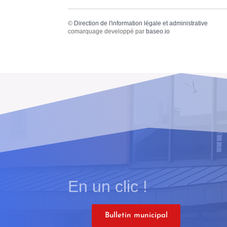
©
Direction de l'information légale et administrative
comarquage developpé par
baseo.io
En un clic !
Bulletin municipal