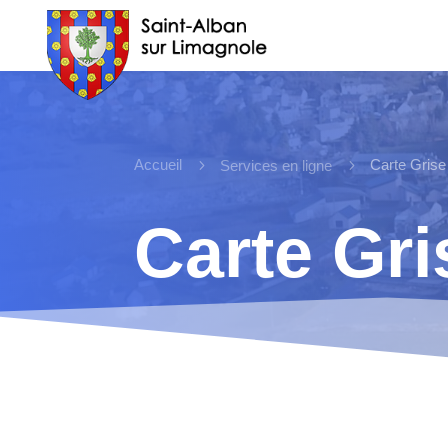
Accueil
5
5
Carte Grise
Services en ligne
Carte Gri