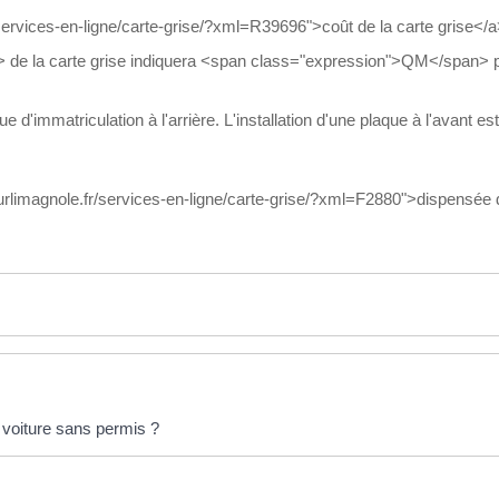
services-en-ligne/carte-grise/?xml=R39696">coût de la carte grise</a
de la carte grise indiquera <span class="expression">QM</span> p
 d'immatriculation à l'arrière. L'installation d'une plaque à l'avant es
surlimagnole.fr/services-en-ligne/carte-grise/?xml=F2880">dispensée 
 voiture sans permis ?