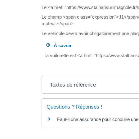
Le <a href="https://www.stalbansurlimagnole.fr/
Le champ <span class="expression">J1</span> 
moteur.</span>
Le véhicule devra avoir obligatoirement une plaque
À savoir
la voiturette est <a href="https://www.stalban
Textes de référence
Questions ? Réponses !
Faut-il une assurance pour conduire une