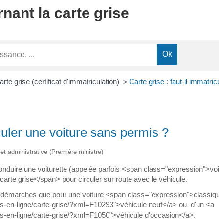
nant la carte grise
arte grise (certificat d'immatriculation)
Carte grise : faut-il immatri
>
iculer une voiture sans permis ?
e et administrative (Première ministre)
conduire une voiturette (appelée parfois <span class="expression">v
rte grise</span> pour circuler sur route avec le véhicule.
s démarches que pour une voiture <span class="expression">classique
ces-en-ligne/carte-grise/?xml=F10293">véhicule neuf</a> ou d'un <a
ces-en-ligne/carte-grise/?xml=F1050">véhicule d'occasion</a>.