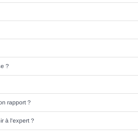
se ?
son rapport ?
r à l'expert ?