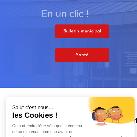
En un clic !
Bulletin municipal
Santé
Salut c'est nous...
les Cookies !
In
On a attendu d'être sûrs que le contenu
de ce site vous intéresse avant de
