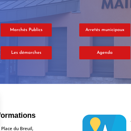
Marchés Publics
Arretés municipaux
Les démarches
Agenda
formations
Place du Breuil,