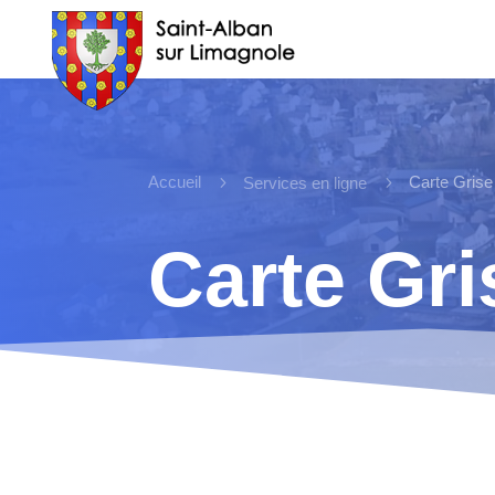
Accueil
5
5
Carte Grise
Services en ligne
Carte Gri