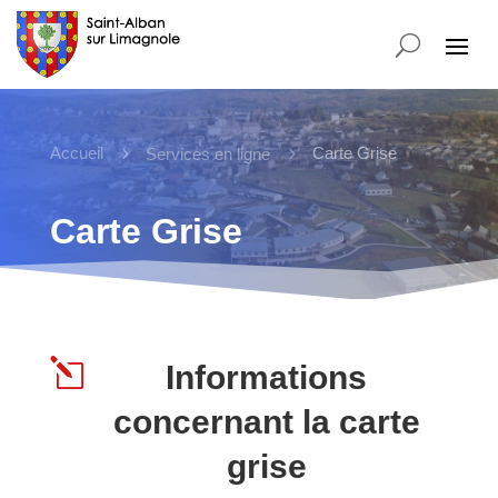
Accueil
5
5
Carte Grise
Services en ligne
Carte Grise
l
Informations
concernant la carte
grise