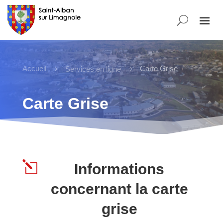
Accueil
5
5
Carte Grise
Services en ligne
Carte Grise
l
Informations
concernant la carte
grise