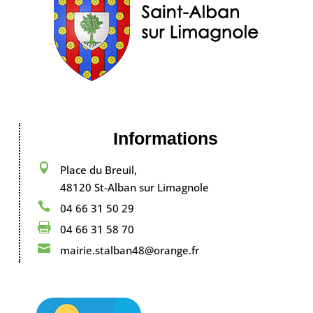
Informations

Place du Breuil,
48120 St-Alban sur Limagnole

04 66 31 50 29

04 66 31 58 70

mairie.stalban48@orange.fr