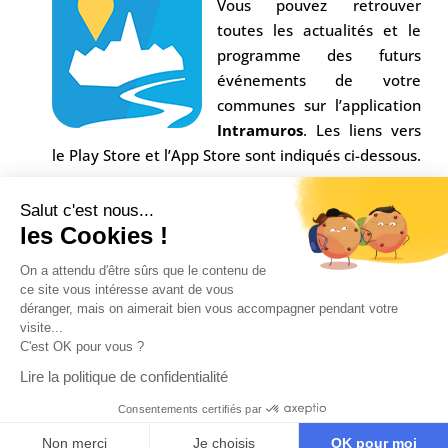
Vous pouvez retrouver
toutes les actualités et le
programme des futurs
événements de votre
communes sur l’application
Intramuros
. Les liens vers
le Play Store et l’App Store sont indiqués ci-dessous.
Salut c'est nous...
les Cookies !
On a attendu d'être sûrs que le contenu de
ce site vous intéresse avant de vous
déranger, mais on aimerait bien vous accompagner pendant votre
visite...
C'est OK pour vous ?
Conception Agence
Multiweb
| © Commune Saint-
Lire la politique de confidentialité
Alban sur Limagnole |
Mentions légales
|
Consentements certifiés par
Confidentialité
Non merci
Je choisis
OK pour moi