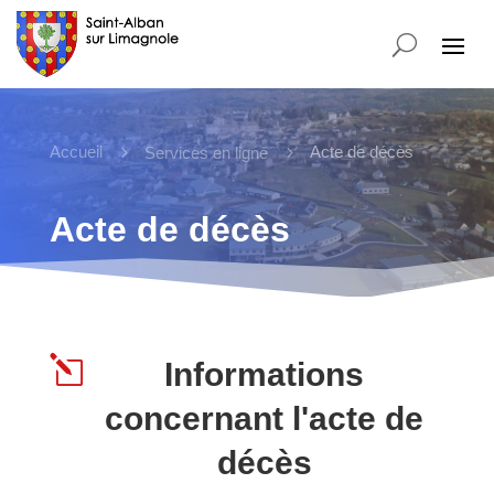
Accueil
5
5
Acte de décès
Services en ligne
Acte de décès
l
Informations
concernant l'acte de
décès