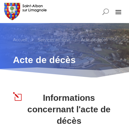
Accueil
5
5
Acte de décès
Services en ligne
Acte de décès
l
Informations
concernant l'acte de
décès