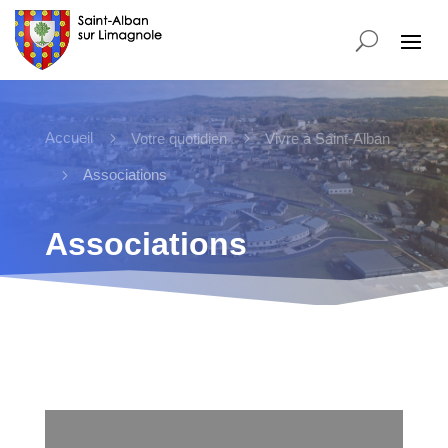
Accueil
5
5
Votre quotidien
Vivre à Saint-Alban
5
Associations
Associations