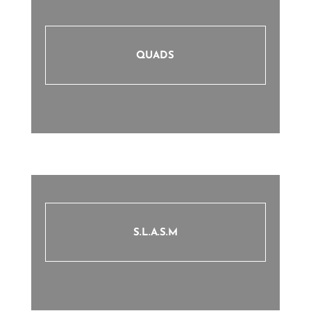
QUADS
S.L.A.S.M