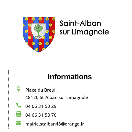
Informations

Place du Breuil,
48120 St-Alban sur Limagnole

04 66 31 50 29

04 66 31 58 70

mairie.stalban48@orange.fr