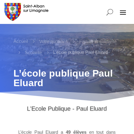
Accueil
5
5
Votre quotidien
Famille et solidarité
5
5
L’école publique Paul Eluard
Scolarité
L’école publique Paul
Eluard
La cour de récréation
L’école Paul Eluard a
49 élèves
en tout dans