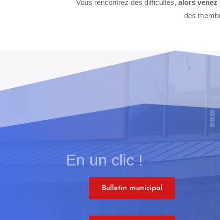
Vous rencontrez des difficultés,
alors venez 
des membr
En un clic !
Bulletin municipal