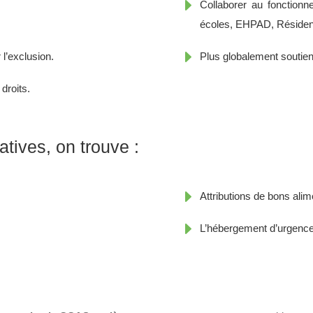
E
Collaborer au fonction
écoles, EHPAD, Résiden
E
l’exclusion.
Plus globalement soutien
droits.
atives, on trouve :
E
Attributions de bons alim
E
L’hébergement d’urgence