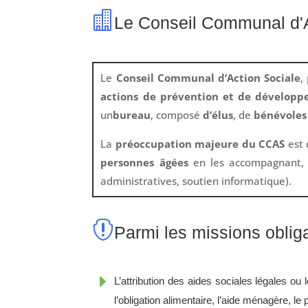

Le Conseil Communal d'A
Le
Conseil Communal d’Action Sociale
,
actions de prévention et de développ
un
bureau
, composé
d’élus
, de
bénévoles
La
préoccupation majeure du CCAS
est
personnes âgées
en les accompagnant, 
administratives, soutien informatique).

Parmi les missions obliga
E
L’attribution des aides sociales légales ou 
l’obligation alimentaire, l’aide ménagère, le