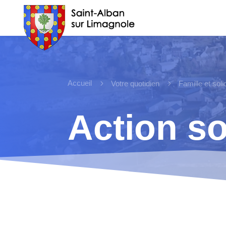
Accueil
5
5
Votre quotidien
Famille et soli
Action so