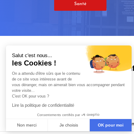
Santé
Salut c'est nous...
les Cookies !
In
On a attendu d'être sûrs que le contenu
de ce site vous intéresse avant de

vous déranger, mais on aimerait bien vous accompagner pendant
votre visite...
C'est OK pour vous ?

Lire la politique de confidentialité

Consentements certifiés par

m
Non merci
Je choisis
OK pour moi