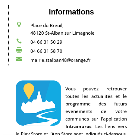
Informations

Place du Breuil,
48120 St-Alban sur Limagnole

04 66 31 50 29

04 66 31 58 70

mairie.stalban48@orange.fr
Vous pouvez retrouver
toutes les actualités et le
programme des futurs
événements de votre
communes sur l’application
Intramuros
. Les liens vers
le Play Store et l’App Store sont indiqués ci-dessous.