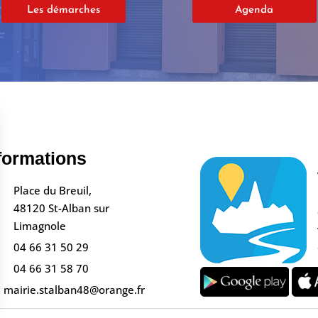
Les démarches
Agenda
formations
Place du Breuil,
48120 St-Alban sur
Limagnole
04 66 31 50 29
04 66 31 58 70
mairie.stalban48@orange.fr
s Options