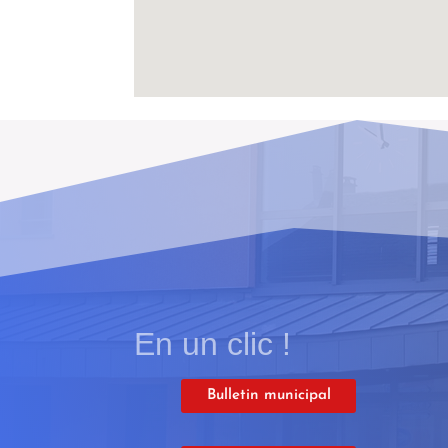
En un clic !
Bulletin municipal