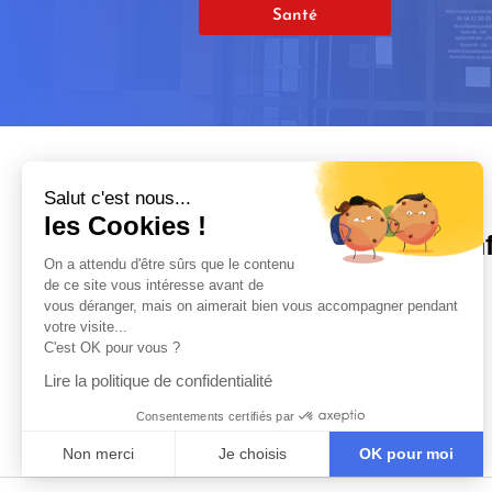
Santé
Salut c'est nous...
les Cookies !
In
On a attendu d'être sûrs que le contenu
de ce site vous intéresse avant de

vous déranger, mais on aimerait bien vous accompagner pendant
votre visite...
C'est OK pour vous ?

Lire la politique de confidentialité

Consentements certifiés par

Non merci
Je choisis
OK pour moi
Axeptio consent
Plateforme de Gestion du Consentement : Personnalisez vo