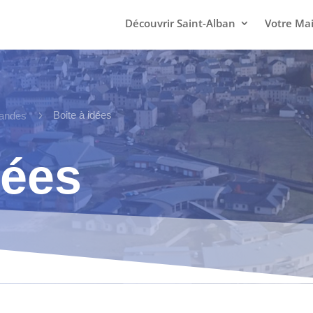
Découvrir Saint-Alban
Votre Mai
5
Boite à idées
andes
dées