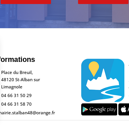
formations
Place du Breuil,
48120 St-Alban sur
Limagnole
04 66 31 50 29
04 66 31 58 70
airie.stalban48@orange.fr
s Options