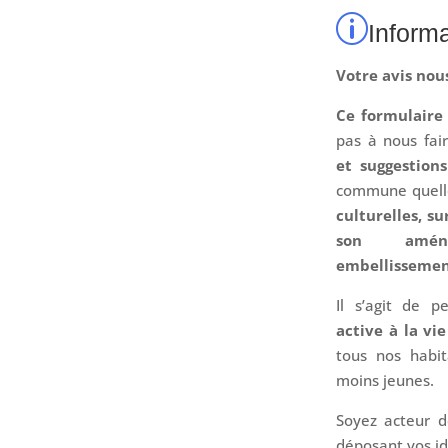
p
Inform
Votre avis nous
Ce formulaire
pas à nous fai
et suggestions
commune quelle
culturelles, s
son amén
embellissemen
Il s’agit de 
active à la v
tous nos habit
moins jeunes.
Soyez acteur 
déposant vos id