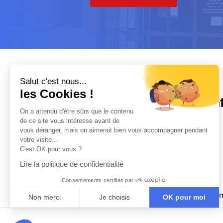
Salut c'est nous...
les Cookies !
In
On a attendu d'être sûrs que le contenu
de ce site vous intéresse avant de

vous déranger, mais on aimerait bien vous accompagner pendant
votre visite...
C'est OK pour vous ?

Lire la politique de confidentialité

Consentements certifiés par

m
Non merci
Je choisis
OK pour moi
Axeptio consent
Plateforme de Gestion du Consentement : Personnalisez vo